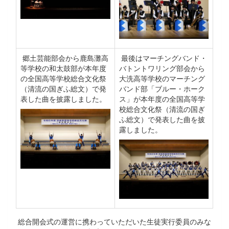
郷土芸能部会から鹿島灘高
最後はマーチングバンド・
等学校の和太鼓部が本年度
バトントワリング部会から
の全国高等学校総合文化祭
大洗高等学校のマーチング
（清流の国ぎふ総文）で発
バンド部「ブルー・ホーク
表した曲を披露しました。
ス」が本年度の全国高等学
校総合文化祭（清流の国ぎ
ふ総文）で発表した曲を披
露しました。
総合開会式の運営に携わっていただいた生徒実行委員のみな