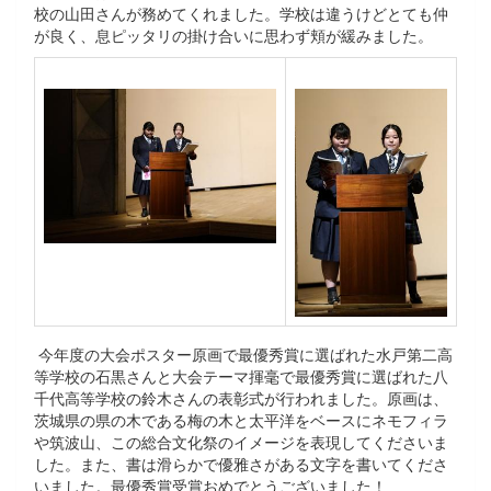
校の山田さんが務めてくれました。学校は違うけどとても仲
が良く、息ピッタリの掛け合いに思わず頬が緩みました。
今年度の大会ポスター原画で最優秀賞に選ばれた水戸第二高
等学校の石黒さんと大会テーマ揮毫で最優秀賞に選ばれた八
千代高等学校の鈴木さんの表彰式が行われました。原画は、
茨城県の県の木である梅の木と太平洋をベースにネモフィラ
や筑波山、この総合文化祭のイメージを表現してくださいま
した。また、書は滑らかで優雅さがある文字を書いてくださ
いました。最優秀賞受賞おめでとうございました！