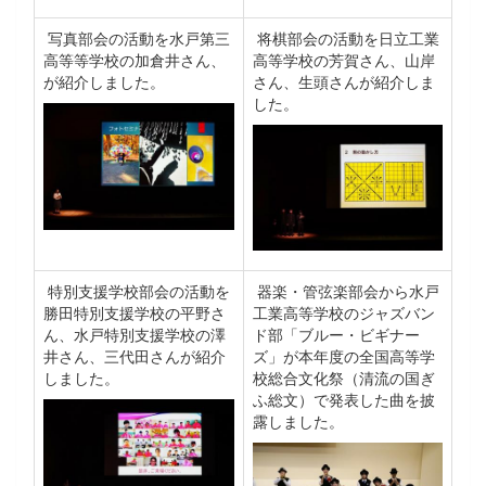
写真部会の活動を水戸第三
将棋部会の活動を日立工業
高等等学校の加倉井さん、
高等学校の芳賀さん、山岸
が紹介しました。
さん、生頭さんが紹介しま
した。
特別支援学校部会の活動を
器楽・管弦楽部会から水戸
勝田特別支援学校の平野さ
工業高等学校のジャズバン
ん、水戸特別支援学校の澤
ド部「ブルー・ビギナー
井さん、三代田さんが紹介
ズ」が本年度の全国高等学
しました。
校総合文化祭（清流の国ぎ
ふ総文）で発表した曲を披
露しました。