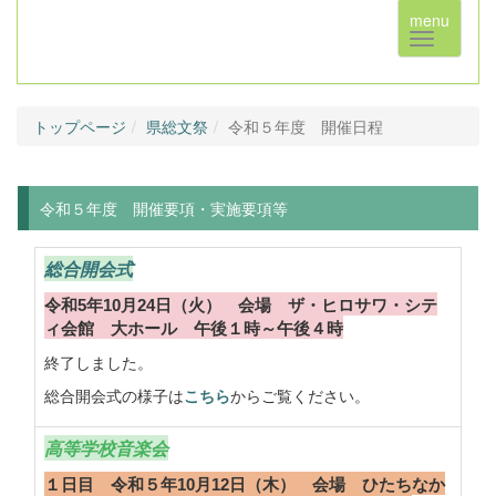
menu
トップページ
県総文祭
令和５年度 開催日程
令和５年度 開催要項・実施要項等
総合開会式
令和5年10月24日（火） 会場 ザ・ヒロサワ・シテ
ィ会館 大ホール 午後１時～午後４時
終了しました。
総合開会式の様子は
こちら
からご覧ください。
高等学校音楽会
１日目 令和５年10月12日（木） 会場 ひたちなか